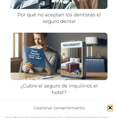
Por qué no aceptan los dentistas el
seguro dental
¿Cubre el seguro de inquilinos el
hotel?
Gestionar consentimiento
«
1
2
3
4
5
…
15
»
Para ofrecer las mejores experiencias, utilizamos tecnologías como