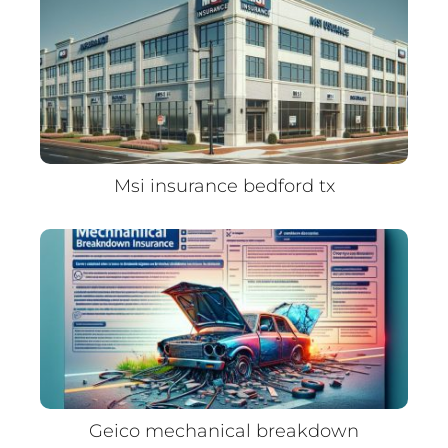
Msi insurance bedford tx
Geico mechanical breakdown