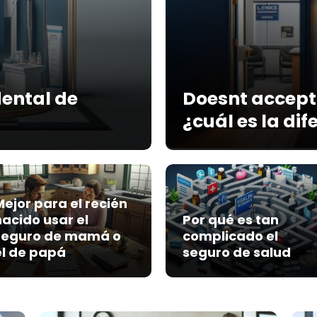
dental de
Doesnt accept
¿cuál es la dif
Mejor para el recién
nacido usar el
Por qué es tan
seguro de mamá o
complicado el
el de papá
seguro de salud