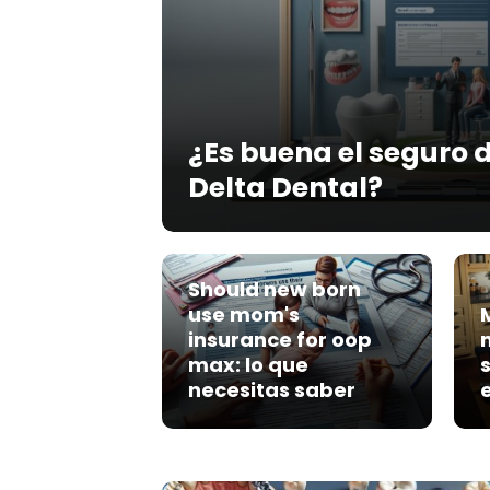
¿Es buena el seguro 
Delta Dental?
Should new born
use mom's
insurance for oop
max: lo que
necesitas saber