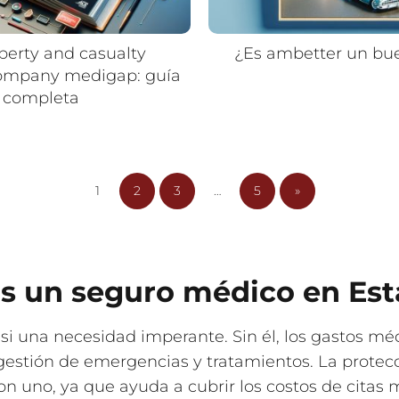
perty and casualty
¿Es ambetter un bu
company medigap: guía
completa
1
2
3
…
5
»
as un seguro médico en Es
si una necesidad imperante. Sin él, los gastos 
 gestión de emergencias y tratamientos. La protecc
on uno, ya que ayuda a cubrir los costos de citas 