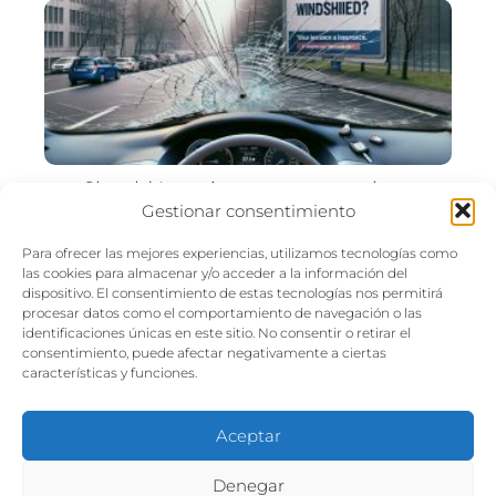
Should I use insurance to replace
Gestionar consentimiento
windshield?
Para ofrecer las mejores experiencias, utilizamos tecnologías como
las cookies para almacenar y/o acceder a la información del
dispositivo. El consentimiento de estas tecnologías nos permitirá
procesar datos como el comportamiento de navegación o las
identificaciones únicas en este sitio. No consentir o retirar el
consentimiento, puede afectar negativamente a ciertas
características y funciones.
Seguro Estados Unidos
Seguro de auto
Compliant drivers
program insurance: todo lo que necesitas saber
Aceptar
Los mejores seguros de viaje para estados Unidos
|
Denegar