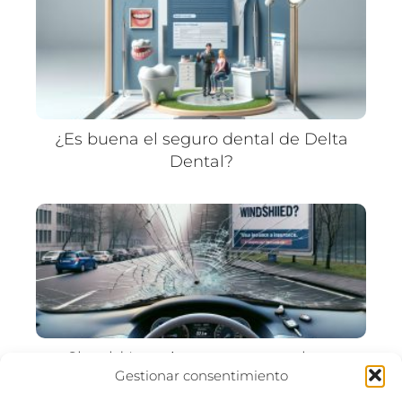
¿Es buena el seguro dental de Delta
Dental?
Should I use insurance to replace
Gestionar consentimiento
windshield?