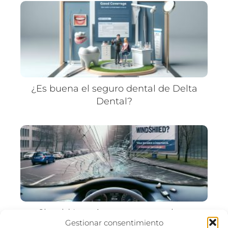
¿Es buena el seguro dental de Delta
Dental?
Should I use insurance to replace
Gestionar consentimiento
windshield?