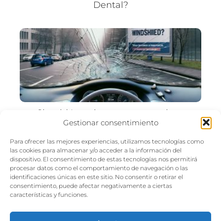
Dental?
Should I use insurance to replace
Gestionar consentimiento
windshield?
Para ofrecer las mejores experiencias, utilizamos tecnologías como
las cookies para almacenar y/o acceder a la información del
dispositivo. El consentimiento de estas tecnologías nos permitirá
procesar datos como el comportamiento de navegación o las
identificaciones únicas en este sitio. No consentir o retirar el
consentimiento, puede afectar negativamente a ciertas
características y funciones.
Seguro Estados Unidos
Seguro de Viaje
Travel insurance that
will cover denied entry