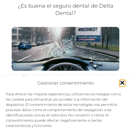
¿Es buena el seguro dental de Delta
Dental?
Should I use insurance to replace
Gestionar consentimiento
windshield?
Para ofrecer las mejores experiencias, utilizamos tecnologías como
las cookies para almacenar y/o acceder a la información del
dispositivo. El consentimiento de estas tecnologías nos permitirá
procesar datos como el comportamiento de navegación o las
identificaciones únicas en este sitio. No consentir o retirar el
consentimiento, puede afectar negativamente a ciertas
características y funciones.
Seguro Estados Unidos
Seguro de auto
Wrong milage